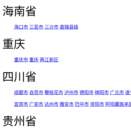
海南省
海口市
三亚市
三沙市
直辖县级
重庆
重庆市
重庆
两江新区
四川省
成都市
自贡市
攀枝花市
泸州市
德阳市
绵阳市
广元市
遂
宜宾市
广安市
达州市
雅安市
巴中市
资阳市
阿坝藏族羌
贵州省