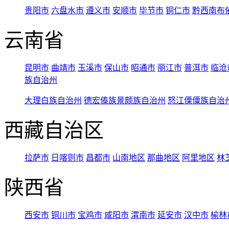
贵阳市
六盘水市
遵义市
安顺市
毕节市
铜仁市
黔西南布
云南省
昆明市
曲靖市
玉溪市
保山市
昭通市
丽江市
普洱市
临沧
族自治州
大理白族自治州
德宏傣族景颇族自治州
怒江傈僳族自治
西藏自治区
拉萨市
日喀则市
昌都市
山南地区
那曲地区
阿里地区
林
陕西省
西安市
铜川市
宝鸡市
咸阳市
渭南市
延安市
汉中市
榆林