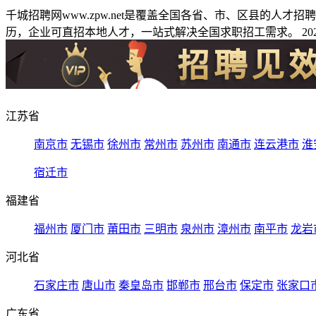
千城招聘网www.zpw.net是覆盖全国各省、市、区县的人
历，企业可直招本地人才，一站式解决全国求职招工需求。 2026
江苏省
南京市
无锡市
徐州市
常州市
苏州市
南通市
连云港市
淮
宿迁市
福建省
福州市
厦门市
莆田市
三明市
泉州市
漳州市
南平市
龙岩
河北省
石家庄市
唐山市
秦皇岛市
邯郸市
邢台市
保定市
张家口
广东省