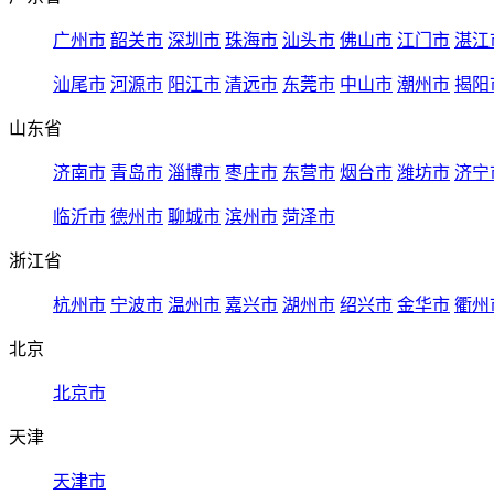
广州市
韶关市
深圳市
珠海市
汕头市
佛山市
江门市
湛江
汕尾市
河源市
阳江市
清远市
东莞市
中山市
潮州市
揭阳
山东省
济南市
青岛市
淄博市
枣庄市
东营市
烟台市
潍坊市
济宁
临沂市
德州市
聊城市
滨州市
菏泽市
浙江省
杭州市
宁波市
温州市
嘉兴市
湖州市
绍兴市
金华市
衢州
北京
北京市
天津
天津市