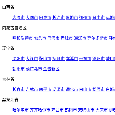
山西省
太原市
大同市
阳泉市
长治市
晋城市
朔州市
晋中市
运城
内蒙古自治区
呼和浩特市
包头市
乌海市
赤峰市
通辽市
鄂尔多斯市
呼
辽宁省
沈阳市
大连市
鞍山市
抚顺市
本溪市
丹东市
锦州市
营口
朝阳市
葫芦岛市
金普新区
吉林省
长春市
吉林市
四平市
辽源市
通化市
白山市
松原市
白城
黑龙江省
哈尔滨市
齐齐哈尔市
鸡西市
鹤岗市
双鸭山市
大庆市
伊