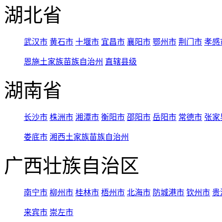
湖北省
武汉市
黄石市
十堰市
宜昌市
襄阳市
鄂州市
荆门市
孝感
恩施土家族苗族自治州
直辖县级
湖南省
长沙市
株洲市
湘潭市
衡阳市
邵阳市
岳阳市
常德市
张家
娄底市
湘西土家族苗族自治州
广西壮族自治区
南宁市
柳州市
桂林市
梧州市
北海市
防城港市
钦州市
贵
来宾市
崇左市