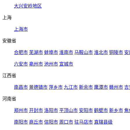
大兴安岭地区
上海
上海市
安徽省
合肥市
芜湖市
蚌埠市
淮南市
马鞍山市
淮北市
铜陵市
安
六安市
亳州市
池州市
宣城市
江西省
南昌市
景德镇市
萍乡市
九江市
新余市
鹰潭市
赣州市
吉
河南省
郑州市
开封市
洛阳市
平顶山市
安阳市
鹤壁市
新乡市
焦
南阳市
商丘市
信阳市
周口市
驻马店市
直辖县级