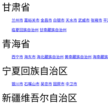
甘肃省
兰州市
嘉峪关市
金昌市
白银市
天水市
武威市
张掖市
平
临夏回族自治州
甘南藏族自治州
青海省
西宁市
海东市
海北藏族自治州
黄南藏族自治州
海南藏族
宁夏回族自治区
银川市
石嘴山市
吴忠市
固原市
中卫市
新疆维吾尔自治区