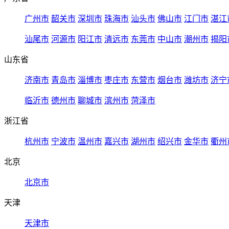
广州市
韶关市
深圳市
珠海市
汕头市
佛山市
江门市
湛江
汕尾市
河源市
阳江市
清远市
东莞市
中山市
潮州市
揭阳
山东省
济南市
青岛市
淄博市
枣庄市
东营市
烟台市
潍坊市
济宁
临沂市
德州市
聊城市
滨州市
菏泽市
浙江省
杭州市
宁波市
温州市
嘉兴市
湖州市
绍兴市
金华市
衢州
北京
北京市
天津
天津市