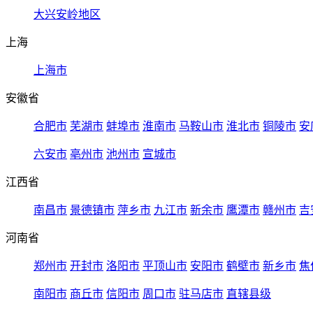
大兴安岭地区
上海
上海市
安徽省
合肥市
芜湖市
蚌埠市
淮南市
马鞍山市
淮北市
铜陵市
安
六安市
亳州市
池州市
宣城市
江西省
南昌市
景德镇市
萍乡市
九江市
新余市
鹰潭市
赣州市
吉
河南省
郑州市
开封市
洛阳市
平顶山市
安阳市
鹤壁市
新乡市
焦
南阳市
商丘市
信阳市
周口市
驻马店市
直辖县级