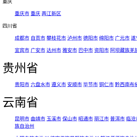
重庆
重庆市
重庆
两江新区
四川省
成都市
自贡市
攀枝花市
泸州市
德阳市
绵阳市
广元市
遂
宜宾市
广安市
达州市
雅安市
巴中市
资阳市
阿坝藏族羌
贵州省
贵阳市
六盘水市
遵义市
安顺市
毕节市
铜仁市
黔西南布
云南省
昆明市
曲靖市
玉溪市
保山市
昭通市
丽江市
普洱市
临沧
族自治州