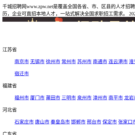
千城招聘网www.zpw.net是覆盖全国各省、市、区县的人
历，企业可直招本地人才，一站式解决全国求职招工需求。 2026
江苏省
南京市
无锡市
徐州市
常州市
苏州市
南通市
连云港市
淮
宿迁市
福建省
福州市
厦门市
莆田市
三明市
泉州市
漳州市
南平市
龙岩
河北省
石家庄市
唐山市
秦皇岛市
邯郸市
邢台市
保定市
张家口
广东省