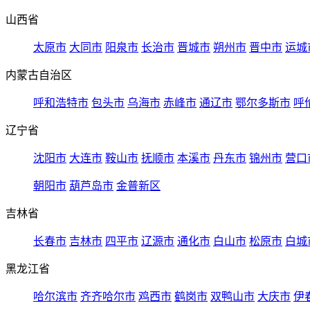
山西省
太原市
大同市
阳泉市
长治市
晋城市
朔州市
晋中市
运城
内蒙古自治区
呼和浩特市
包头市
乌海市
赤峰市
通辽市
鄂尔多斯市
呼
辽宁省
沈阳市
大连市
鞍山市
抚顺市
本溪市
丹东市
锦州市
营口
朝阳市
葫芦岛市
金普新区
吉林省
长春市
吉林市
四平市
辽源市
通化市
白山市
松原市
白城
黑龙江省
哈尔滨市
齐齐哈尔市
鸡西市
鹤岗市
双鸭山市
大庆市
伊