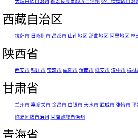
大理白族自治州
德宏傣族景颇族自治州
怒江傈僳族自治
西藏自治区
拉萨市
日喀则市
昌都市
山南地区
那曲地区
阿里地区
林
陕西省
西安市
铜川市
宝鸡市
咸阳市
渭南市
延安市
汉中市
榆林
甘肃省
兰州市
嘉峪关市
金昌市
白银市
天水市
武威市
张掖市
平
临夏回族自治州
甘南藏族自治州
青海省