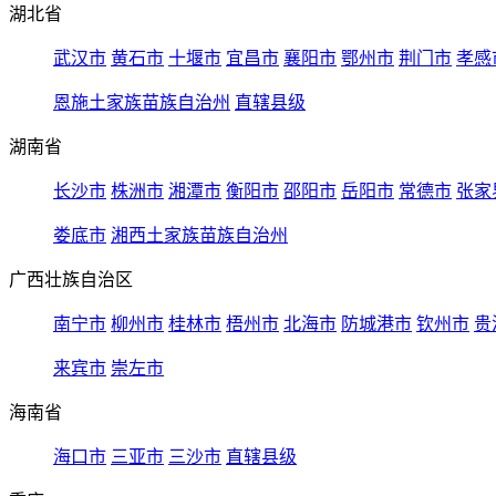
湖北省
武汉市
黄石市
十堰市
宜昌市
襄阳市
鄂州市
荆门市
孝感
恩施土家族苗族自治州
直辖县级
湖南省
长沙市
株洲市
湘潭市
衡阳市
邵阳市
岳阳市
常德市
张家
娄底市
湘西土家族苗族自治州
广西壮族自治区
南宁市
柳州市
桂林市
梧州市
北海市
防城港市
钦州市
贵
来宾市
崇左市
海南省
海口市
三亚市
三沙市
直辖县级